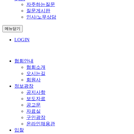
자주하는질문
질문게시판
인사/노무상담
메뉴닫기
LOGIN
협회안내
협회소개
오시는길
회원사
정보광장
공지사항
보도자료
공고문
자료실
구인광장
온라인채용관
입찰