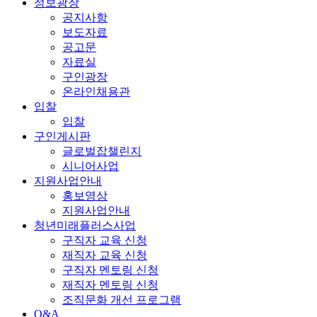
정보광장
공지사항
보도자료
공고문
자료실
구인광장
온라인채용관
입찰
입찰
구인게시판
글로벌잡챌린지
시니어사업
지원사업안내
홍보영상
지원사업안내
청년미래플러스사업
구직자 교육 신청
재직자 교육 신청
구직자 멘토링 신청
재직자 멘토링 신청
조직문화 개선 프로그램
Q&A