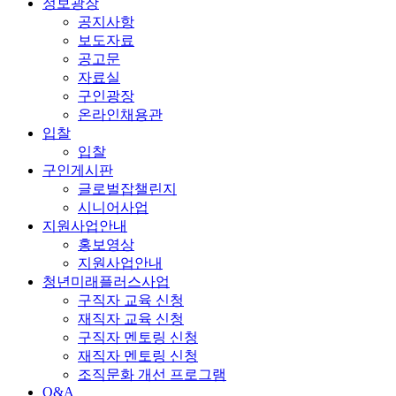
정보광장
공지사항
보도자료
공고문
자료실
구인광장
온라인채용관
입찰
입찰
구인게시판
글로벌잡챌린지
시니어사업
지원사업안내
홍보영상
지원사업안내
청년미래플러스사업
구직자 교육 신청
재직자 교육 신청
구직자 멘토링 신청
재직자 멘토링 신청
조직문화 개선 프로그램
Q&A