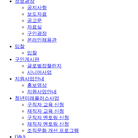
정보광장
공지사항
보도자료
공고문
자료실
구인광장
온라인채용관
입찰
입찰
구인게시판
글로벌잡챌린지
시니어사업
지원사업안내
홍보영상
지원사업안내
청년미래플러스사업
구직자 교육 신청
재직자 교육 신청
구직자 멘토링 신청
재직자 멘토링 신청
조직문화 개선 프로그램
Q&A