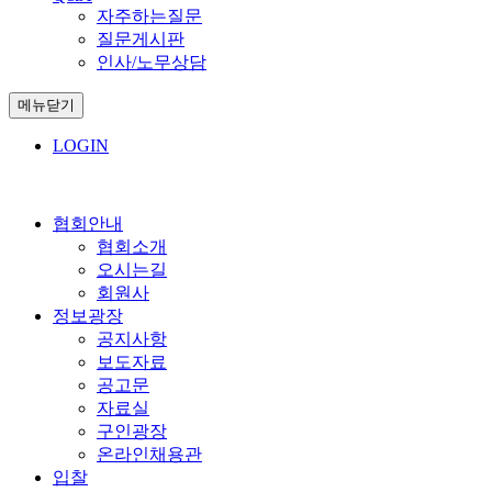
자주하는질문
질문게시판
인사/노무상담
메뉴닫기
LOGIN
협회안내
협회소개
오시는길
회원사
정보광장
공지사항
보도자료
공고문
자료실
구인광장
온라인채용관
입찰