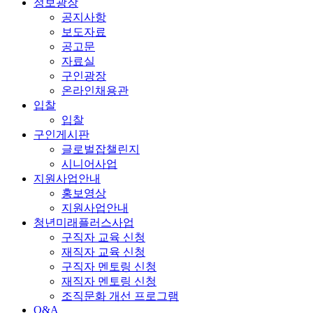
정보광장
공지사항
보도자료
공고문
자료실
구인광장
온라인채용관
입찰
입찰
구인게시판
글로벌잡챌린지
시니어사업
지원사업안내
홍보영상
지원사업안내
청년미래플러스사업
구직자 교육 신청
재직자 교육 신청
구직자 멘토링 신청
재직자 멘토링 신청
조직문화 개선 프로그램
Q&A