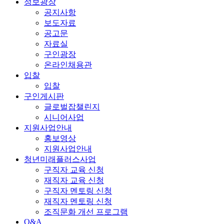
정보광장
공지사항
보도자료
공고문
자료실
구인광장
온라인채용관
입찰
입찰
구인게시판
글로벌잡챌린지
시니어사업
지원사업안내
홍보영상
지원사업안내
청년미래플러스사업
구직자 교육 신청
재직자 교육 신청
구직자 멘토링 신청
재직자 멘토링 신청
조직문화 개선 프로그램
Q&A