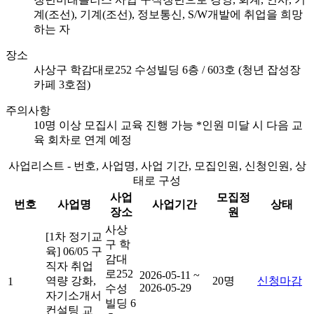
계(조선), 기계(조선), 정보통신, S/W개발에 취업을 희망
하는 자
장소
사상구 학감대로252 수성빌딩 6층 / 603호 (청년 잡성장
카페 3호점)
주의사항
10명 이상 모집시 교육 진행 가능 *인원 미달 시 다음 교
육 회차로 연계 예정
사업리스트 - 번호, 사업명, 사업 기간, 모집인원, 신청인원, 상
태로 구성
사업
모집정
번호
사업명
사업기간
상태
장소
원
사상
[1차 정기교
구 학
육] 06/05 구
감대
직자 취업
로252
2026-05-11 ~
역량 강화,
20명
신청마감
1
2026-05-29
수성
자기소개서
빌딩 6
컨설팅 교