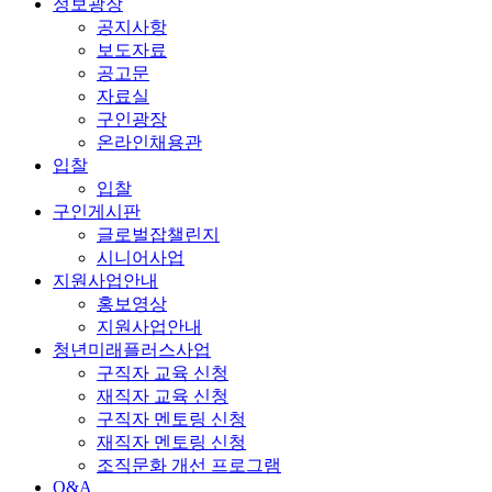
정보광장
공지사항
보도자료
공고문
자료실
구인광장
온라인채용관
입찰
입찰
구인게시판
글로벌잡챌린지
시니어사업
지원사업안내
홍보영상
지원사업안내
청년미래플러스사업
구직자 교육 신청
재직자 교육 신청
구직자 멘토링 신청
재직자 멘토링 신청
조직문화 개선 프로그램
Q&A