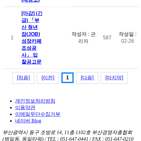
[마감] (긴
급) 「부
산 청년
잡(JOB)
관
1
587
성장카페
리자
02-26
조성공
사」 입
찰공고문
[처음]
[이전]
1
[다음]
[마지막]
개인정보처리방침
이용약관
이메일무단수집거부
네이버 Blog
부산광역시 동구 조방로 14, 11층 1102호 부산경영자총협회
(범일동, 동일타워)
/
TEL : 051-647-0441
/
FAX : 051-647-0210