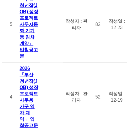
청년잡(J
OB) 성장
프로젝트
관
5
사무자동
82
리자
12-23
화 기기
등 임차
계약」
입찰공고
문
2026
「부산
청년잡(J
OB) 성장
프로젝트
관
4
52
사무용
리자
12-19
가구 임
차 계
약」 입
찰공고문