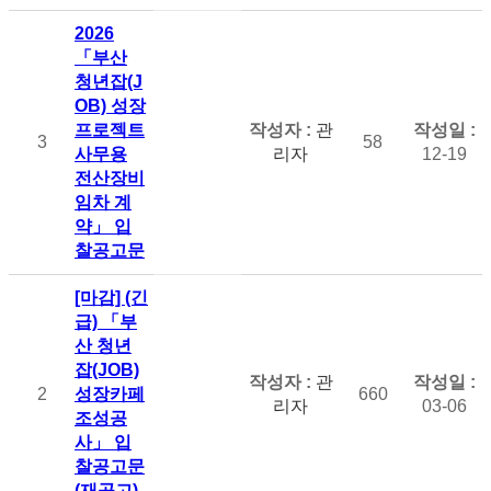
2026
「부산
청년잡(J
OB) 성장
프로젝트
관
3
58
사무용
리자
12-19
전산장비
임차 계
약」 입
찰공고문
[마감] (긴
급) 「부
산 청년
잡(JOB)
관
2
성장카페
660
리자
03-06
조성공
사」 입
찰공고문
(재공고)