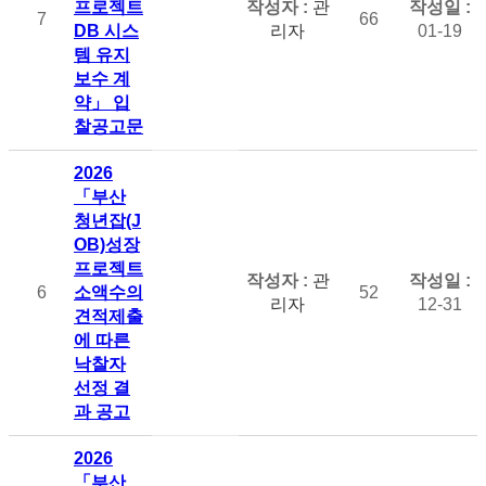
프로젝트
관
7
66
DB 시스
리자
01-19
템 유지
보수 계
약」 입
찰공고문
2026
「부산
청년잡(J
OB)성장
프로젝트
관
6
소액수의
52
리자
12-31
견적제출
에 따른
낙찰자
선정 결
과 공고
2026
「부산