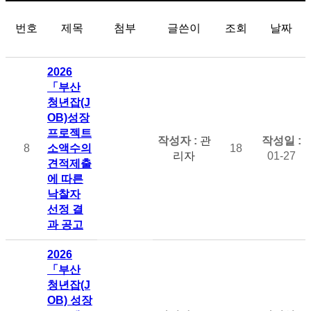
번호
제목
첨부
글쓴이
조회
날짜
2026
「부산
청년잡(J
OB)성장
프로젝트
관
8
소액수의
18
리자
01-27
견적제출
에 따른
낙찰자
선정 결
과 공고
2026
「부산
청년잡(J
OB) 성장