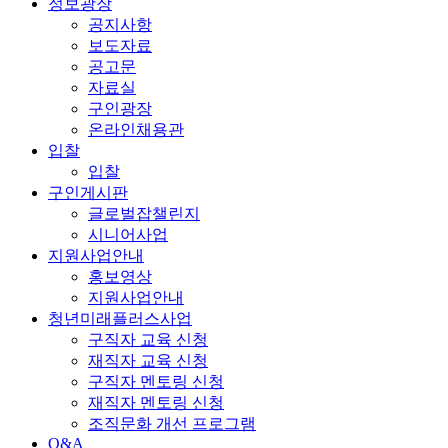
정보광장
공지사항
보도자료
공고문
자료실
구인광장
온라인채용관
입찰
입찰
구인게시판
글로벌잡챌린지
시니어사업
지원사업안내
홍보영상
지원사업안내
청년미래플러스사업
구직자 교육 신청
재직자 교육 신청
구직자 멘토링 신청
재직자 멘토링 신청
조직문화 개선 프로그램
Q&A