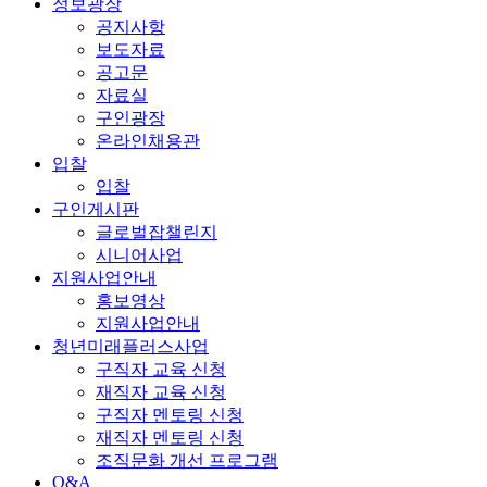
정보광장
공지사항
보도자료
공고문
자료실
구인광장
온라인채용관
입찰
입찰
구인게시판
글로벌잡챌린지
시니어사업
지원사업안내
홍보영상
지원사업안내
청년미래플러스사업
구직자 교육 신청
재직자 교육 신청
구직자 멘토링 신청
재직자 멘토링 신청
조직문화 개선 프로그램
Q&A